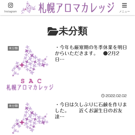
AEAJ総合資格認定校
Instagram
メニュー
未分類
・今年も厳寒期の冬季休業を明日
未分類
からいただきます。 ●2月2
日…
2022.02.02
・今日は久しぶりに石鹸を作りま
未分類
した。 近くお誕生日のお友
達…