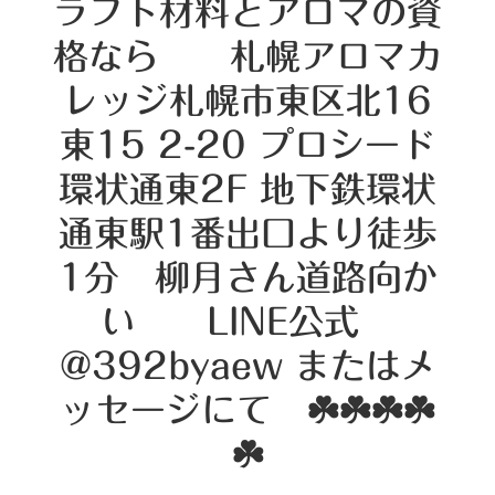
ラフト材料とアロマの資
格なら 札幌アロマカ
レッジ札幌市東区北16
東15 2-20 プロシード
環状通東2F 地下鉄環状
通東駅1番出口より徒歩
1分 柳月さん道路向か
い LINE公式
@392byaew またはメ
ッセージにて ☘️☘️☘️☘️
☘️