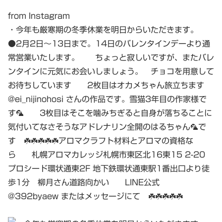
from Instagram
・今年も厳寒期の冬季休業を明日からいただきます。
●2月2日〜13日まで。14日のバレンタインデーより通
常営業いたします。 ちょっと寂しいですが、またバレ
ンタインに元気にお会いしましょう。 チョコを用意して
お待ちしています 2枚目はオカメちゃん旅立ちます
@ei_nijinohosi さんの作品です。雪猫3年目の作家様で
す🦜 3枚目はそこを噛みちぎると自身が落ちることに
気付いてなさそうなアドレナリン全開のはるちゃん🦜で
す ☘️☘️☘️☘️☘️アロマクラフト材料とアロマの資格な
ら 札幌アロマカレッジ札幌市東区北16東15 2-20
プロシード環状通東2F 地下鉄環状通東駅1番出口より徒
歩1分 柳月さん道路向かい LINE公式
@392byaew またはメッセージにて ☘️☘️☘️☘️☘️