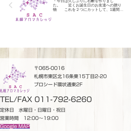
・今日は久しぶりに石鹸を作りまし
た。 近くお誕生日のお友達への贈り
物 これを２つにカットして、1週間ほ
ど乾燥させます。 出来上がったら可
愛くラッピングをします🍋 当校の石
鹸のレッスンは以下をご用意していま
す。 ●かんたん石鹸ミニレッスン●2種
類の作り方を学ぶ石鹸レッスン●アロマ
クラフトマスターコース（ディプロマ発
行） 講師 金内ちづる 固形石鹸の
魅力もお伝えします。作る楽しさと使う
楽しさ。家族のために、自身のために、
プレゼントに ちなみにこちらの石鹸、
20分でできます️お試しあれ〜 【お
知らせ】2月2日(水)より、例年通り冬季
休業（冬休み）に入ります。2月14日(月)
〒065-0016
より通常営業いたします。 ☘️☘️☘️☘️☘️
アロマクラフト材料とアロマの資格な
札幌市東区北16条東15丁目2-20
ら 札幌アロマカレッジ札幌市東区北
16東15 2-20 プロシード環状通東2F 地下
プロシード環状通東2F
鉄環状通東駅1番出口より徒歩1分 柳月
さん道路向かい LINE公式
@392byaew またはメッセージにて ☘️
TEL/FAX 011-792-6260
☘️☘️☘️☘️
定休日 水曜日・日曜日・祝日
営業時間 12:00～19:00
Google MAP