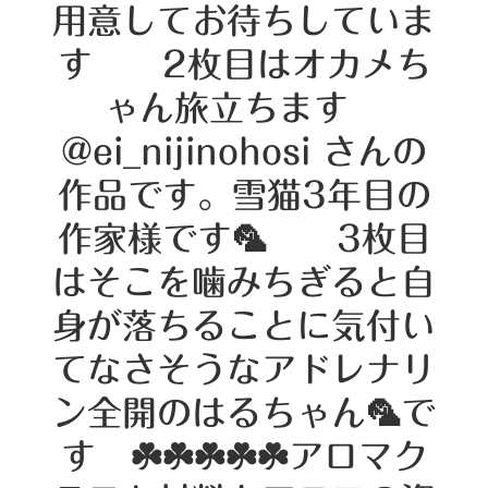
用意してお待ちしていま
す 2枚目はオカメち
ゃん旅立ちます
@ei_nijinohosi さんの
作品です。雪猫3年目の
作家様です🦜 3枚目
はそこを噛みちぎると自
身が落ちることに気付い
てなさそうなアドレナリ
ン全開のはるちゃん🦜で
す ☘️☘️☘️☘️☘️アロマク